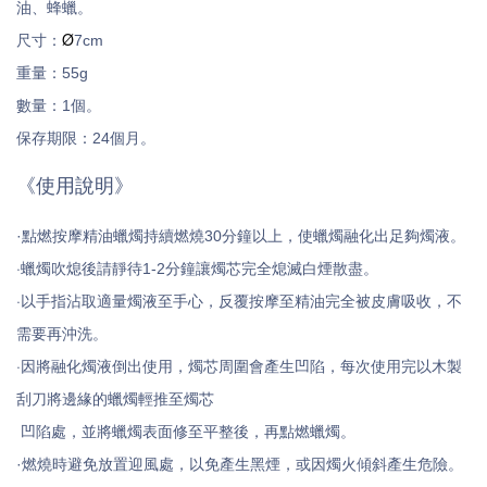
油、蜂蠟。
Ø
尺寸：
7cm
重量：55g
數量：1個。
保存期限：24個月。
《使用說明》
·
點燃按摩精油蠟燭持續燃燒30分鐘以上，使蠟燭融化出足夠燭液。
·
蠟燭吹熄後請靜待1-2分鐘讓燭芯完全熄滅白煙散盡。
·
以手指沾取適量燭液至手心，反覆按摩至精油完全被皮膚吸收，不
需要再沖洗。
·
因將融化燭液倒出使用，燭芯周圍會產生凹陷，每次使用完以木製
刮刀將邊緣的蠟燭輕推至燭芯
凹陷處，並將蠟燭表面修至平整後，再點燃蠟燭。
·燃燒時避免放置迎風處，以免產生黑煙，或因燭火傾斜產生危險。