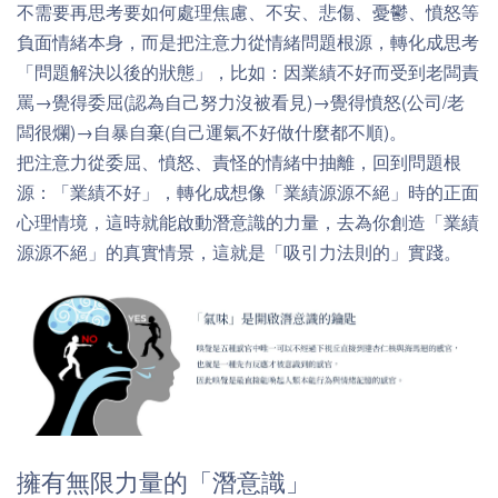
不需要再思考要如何處理焦慮、不安、悲傷、憂鬱、憤怒等
負面情緒本身，而是把注意力從情緒問題根源，轉化成思考
「問題解決以後的狀態」，比如：因業績不好而受到老闆責
罵→覺得委屈(認為自己努力沒被看見)→覺得憤怒(公司/老
闆很爛)→自暴自棄(自己運氣不好做什麼都不順)。
把注意力從委屈、憤怒、責怪的情緒中抽離，回到問題根
源：「業績不好」，轉化成想像「業績源源不絕」時的正面
心理情境，這時就能啟動潛意識的力量，去為你創造「業績
源源不絕」的真實情景，這就是「吸引力法則的」實踐。
擁有無限力量的「潛意識」