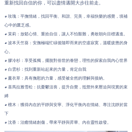
重新找回自信的你，可以盡情邁開大步往前走。
玫瑰
平撫情緒，找回平衡、和諧、完美，幸福快樂的感覺，填補
◕
：
心中的匱乏感。
茉莉
放鬆心情、重拾自信，讓人不怕艱難，勇敢朝向目標邁進
◕
：
。
波本天竺葵
安撫極端忙碌後隨即而來的空虛寂寞，溫暖疲憊的身
◕
：
心。
膠冷杉
享受孤獨，擺脫對俗世的眷戀，理性的探索自我內心世界
◕
：
◕
白雲杉：
找到重新站起來的力量，肯定自我
◕
薰衣草
：
具有撫慰的力量，感受被全然的理解與接納
。
◕
喜馬拉雅雪松
：
抗憂鬱沮喪，提升自覺，抵禦外來壓迫與現實的束
縛
◕
檀木
：獲
得內在的平靜與安寧、淨化平衡內在情緒、專注沈靜於當
下
◕ 沈香
：治癒情緒創傷，帶來平靜與昇華、內在靈性啟發。