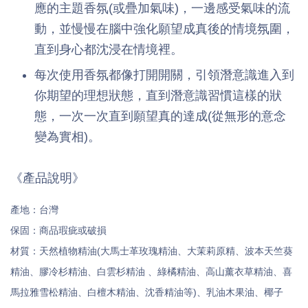
應的主題香氛(或疊加氣味)，一邊感受氣味的流
動，並慢慢在腦中強化願望成真後的情境氛圍，
直到身心都沈浸在情境裡。
每次使用香氛都像打開開關，引領潛意識進入到
你期望的理想狀態，直到潛意識習慣這樣的狀
態，一次一次直到願望真的達成(從無形的意念
變為實相)。
《產品說明》
產地：台灣
保固：商品瑕疵或破損
材質：天然植物精油(大馬士革玫瑰精油、大茉莉原精、波本天竺葵
精油
精油
精油
精油
精油
、膠冷杉
、白雲杉
、綠橘
、高山薰衣草
、喜
精油、白
精油
精油
馬拉雅雪松
檀木
、沈香
等)、乳油木果油、椰子