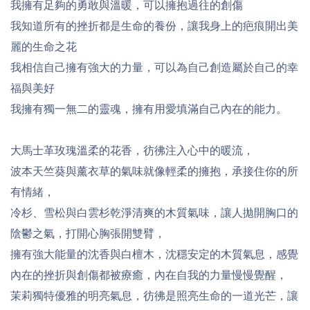
我擁有足夠的勇敢與溫暖，可以擁抱過往的創傷
我知道所有的挫折都是生命的養份，讓我身上的疤痕開出美
麗的生命之花
我相信自己擁有強大的力量，可以為自己創造屬於自己的幸
福與美好
我擁有獨一無二的靈魂，擁有用愛填滿自己內在的能力。
大馬士革玫瑰溫柔的花香，彷彿注入心中的暖流，
波本天竺葵與薰衣草的氣味就像輕柔的擁抱，承接住你的所
有情緒，
冷杉、雪松與白雲杉乾淨清爽的木質氣味，讓人
拋開
胸口的
陰鬱之氣，
打開心胸張開雙臂，
擁有強大能量的沈香與白檀木，沈穩安定的木質氣息，感覺
內在的挫折與創傷都被療癒，內在自我的力量慢慢覺醒，
茉莉獨特優雅的明亮氣息，彷彿是照亮生命的一道光芒，讓