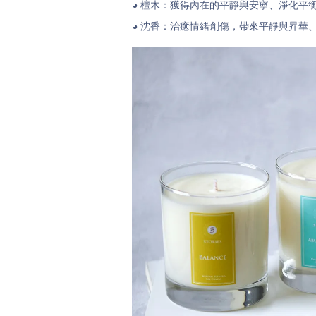
◕
檀木
：獲
得內在的平靜與安寧、淨化平
◕ 沈香
：治癒情緒創傷，帶來平靜與昇華