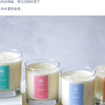
衡內在情緒、專注沈靜於當下
、內在靈性啟發。