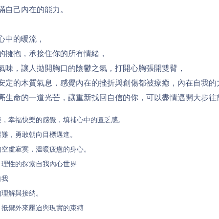
滿自己內在的能力。
心中的暖流，
的擁抱，承接住你的所有情緒，
拋開
打開心胸張開雙臂，
氣味，讓人
胸口的陰鬱之氣，
安定的木質氣息，感覺內在的挫折與創傷都被療癒，內在自我的
亮生命的一道光芒，讓重新找回自信的你，可以盡情邁開大步往
美，幸福快樂的感覺，填補心中的匱乏感。
艱難，勇敢朝向目標邁進
。
的空虛寂寞，溫暖疲憊的身心。
，理性的探索自我內心世界
自我
的理解與接納
。
，抵禦外來壓迫與現實的束縛