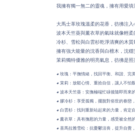
我擁有獨一無二的靈魂，擁有用愛填
大馬士革玫瑰溫柔的花香，彷彿注入
波本天竺葵與薰衣草的氣味就像輕柔
冷杉、雪松與白雲杉乾淨清爽的木質
擁有強大能量的沈香與白檀木，沈穩
茉莉獨特優雅的明亮氣息，彷彿是照
玫瑰
平撫情緒，找回平衡、和諧、完
◕
：
茉莉
放鬆心情、重拾自信，讓人不怕
◕
：
波本天竺葵
安撫極端忙碌後隨即而來
◕
：
膠冷杉
享受孤獨，擺脫對俗世的眷戀
◕
：
◕
白雲杉：
找到重新站起來的力量，肯定
◕
薰衣草
：
具有撫慰的力量，感受被全然
◕
喜馬拉雅雪松
：
抗憂鬱沮喪，提升自覺