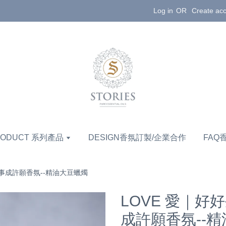
Log in
OR
Create ac
RODUCT 系列產品
DESIGN香氛訂製/企業合作
FAQ
事成許願香氛--精油大豆蠟燭
LOVE 愛｜
成許願香氛--