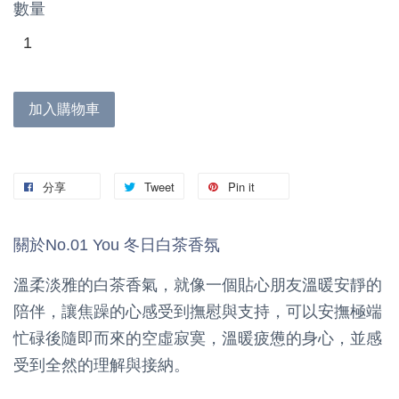
數量
加入購物車
分享
Tweet
Pin it
關於No.01 You 冬日白茶香氛
溫柔淡雅的白茶香氣，就像一個貼心朋友溫暖安靜的
陪伴，讓焦躁的心感受到撫慰與支持，可以安撫極端
忙碌後隨即而來的空虛寂寞，溫暖疲憊的身心，並感
受到全然的理解與接納。